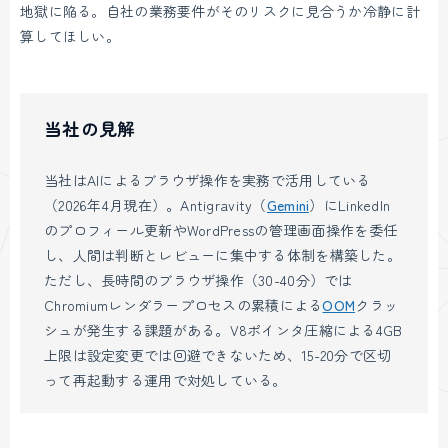
地獄に陥る。自社の業務要件がそのリスクに見合うか冷静に計
算してほしい。
当社の見解
当社はAIによるブラウザ操作を実務で活用している
（2026年4月現在）。Antigravity（
Gemini
）にLinkedIn
のプロフィール更新やWordPressの管理画面操作を委任
し、人間は判断とレビューに集中する体制を構築した。
ただし、長時間のブラウザ操作（30-40分）では
Chromiumレンダラープロセスの累積による
OOM
クラッ
シュが発生する課題がある。V8ポインタ圧縮による4GB
上限は設定変更では回避できないため、15-20分で区切
って再起動する運用で対処している。