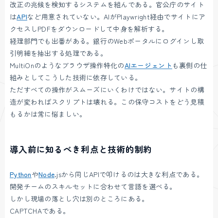
改正の兆候を検知するシステムを組んである。官公庁のサイト
は
API
など用意されていない。AIがPlaywright経由でサイトにア
クセスしPDFをダウンロードして中身を解析する。
経理部門でも出番がある。銀行のWebポータルにログインし取
引明細を抽出する処理である。
MultiOnのようなブラウザ操作特化の
AIエージェント
も裏側の仕
組みとしてこうした技術に依存している。
ただすべての操作がスムーズにいくわけではない。サイトの構
造が変わればスクリプトは壊れる。この保守コストをどう見積
もるかは常に悩ましい。
導入前に知るべき利点と技術的制約
Python
や
Node
.jsから同じAPIで叩けるのは大きな利点である。
開発チームのスキルセットに合わせて言語を選べる。
しかし現場の落とし穴は別のところにある。
CAPTCHAである。