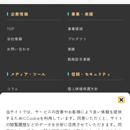
企業情報
事業・実績
TOP
事業領域
会社情報
プロダクト
お問い合わせ
実績
戦略設計実績
メディア・ツール
信頼・セキュリティ
コラム
個人情報保護方針
MOps用語集
クッキーポリシー
CRM・MAツール選定診断
コンテンツ制作方針
当サイトでは、サービスの改善やお客様により良い体験を提供
するためにCookieを利用しています。同意いただくと、サイト
BigQuery×GTM 相場見積もり
研究・開発方針
の閲覧履歴などのデータを分析に活用させていただきます。同
ツール
セキュリティ対策