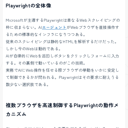
Playwrightの全体像
Microsoftが主導するPlaywrightは単なるWebスクレイピングの
枠に収まらない。AI
エージェント
がWebブラウザを直接操作す
るための標準的なインフラになりつつある。
従来のスクレイピングは静的なHTMLを解析するだけだった。
しかし今のWebは動的である。
AIが自律的にWebを巡回しボタンをクリックしフォームに入力
する。その裏側で動いているのがこの技術。
実務でAIにWeb操作を任せる際ブラウザの挙動をいかに安定し
て制御できるかが問われる。Playwrightはその要求に耐えうる
数少ない選択肢である。
複数ブラウザを高速制御するPlaywrightの動作メ
カニズム