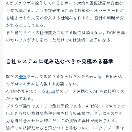
AIがブラウザを操作しているとボット対策の画像認証が容赦な
く立ち塞がる。これを突破するために外部のソルバーサービス
を噛ませるか人間が介入する仕組みを作るか。設計の判断が分
かれるところである。
また動的サイトの仕様変更に対する脆さは消えない。DOM要素
のセレクタが少し変わっただけでAIは途端に迷子になる。
自社システムに組み込むべきか見極める基準
既存の
RPA
ツールで事足りるならわざわざPlaywrightを組み込
んだ
AIシステム
を内製する必要はない。
APIが提供されている
SaaS
間のデータ連携ならAPIを直接叩くの
が正解である。
ブラウザ操作はあくまで最終手段である。APIがなくRPAでは対
応しきれない複雑な条件分岐を伴うWeb操作。そこにAIの判断
力を掛け合わせたい時にだけこの技術の真価が発揮される。
流行りの技術だからと飛びつくと終わりのないスクリプト保守