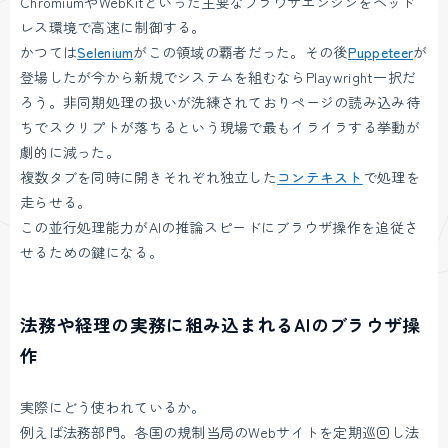
ChromiumやWebKitといった主要なブラウザエンジンをヘッド
レス環境で高速に制御する。
かつては
Selenium
がこの領域の覇者だった。その後
Puppeteer
が
登場したが今から新規でシステムを組むならPlaywright一択だ
ろう。非同期処理の扱いが洗練されておりページの読み込み待
ちでスクリプトが落ちるという現場で最もイライラする挙動が
劇的に減った。
複数タブを同時に開きそれぞれ独立した
コンテキスト
で処理を
走らせる。
この並行処理能力がAIの推論スピードにブラウザ操作を追従さ
せるための鍵になる。
法務や経理の実務に組み込まれるAIのブラウザ操
作
実際にどう使われているか。
例えば法務部門。各国の規制当局のWebサイトを定期巡回し法