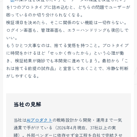
を1つのプロトタイプに詰め込むと、どちらの問題でユーザーが
困っているのか切り分けられなくなる。
検証項目を決めたら、そこに関係のない機能は一切作らない。
ログイン画面も、管理画面も、エラーハンドリングも後回しで
いい。
もうひとつ大事なのは、捨てる覚悟を持つこと。プロトタイプ
に時間をかけるほど「せっかく作ったから」という心理が働
き、検証結果が微妙でも本開発に進めてしまう。最初から「こ
れは捨てる前提の試作品」と宣言しておくことで、冷静な判断
がしやすくなる。
当社の見解
当社は
AIプロダクト
の戦略設計から開発・運用まで一気
通貫で手がけている（2026年4月現在、37社以上の実
績）。外部ベンダーに依存せず全工程を自社で完結させ