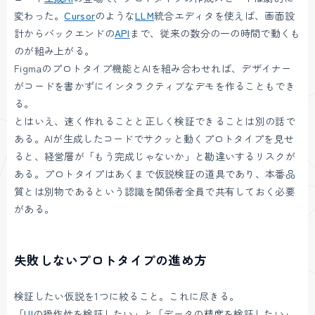
変わった。
Cursor
のような
LLM
統合エディタを使えば、画面設
計からバックエンドの
API
まで、従来の数分の一の時間で動くも
のが組み上がる。
Figmaのプロトタイプ機能とAIを組み合わせれば、デザイナー
がコードを書かずにインタラクティブなデモを作ることもでき
る。
とはいえ、速く作れることと正しく検証できることは別の話で
ある。AIが生成したコードでサクッと動くプロトタイプを見せ
ると、経営層が「もう完成じゃないか」と勘違いするリスクが
ある。プロトタイプはあくまで仮説検証の道具であり、本番品
質とは別物であるという認識を関係者全員で共有しておく必要
がある。
失敗しないプロトタイプの進め方
検証したい仮説を1つに絞ること。これに尽きる。
「
UI
の操作性を検証したい」と「データの精度を検証したい」