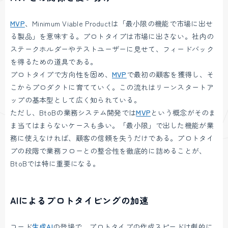
MVP
、Minimum Viable Productは「最小限の機能で市場に出せ
る製品」を意味する。プロトタイプは市場に出さない。社内の
ステークホルダーやテストユーザーに見せて、フィードバック
を得るための道具である。
プロトタイプで方向性を固め、
MVP
で最初の顧客を獲得し、そ
こからプロダクトに育てていく。この流れはリーンスタートア
ップの基本型として広く知られている。
ただし、BtoBの業務システム開発では
MVP
という概念がそのま
ま当てはまらないケースも多い。「最小限」で出した機能が業
務に使えなければ、顧客の信頼を失うだけである。プロトタイ
プの段階で業務フローとの整合性を徹底的に詰めることが、
BtoBでは特に重要になる。
AIによるプロトタイピングの加速
コード
生成AI
の登場で、プロトタイプの作成スピードは劇的に