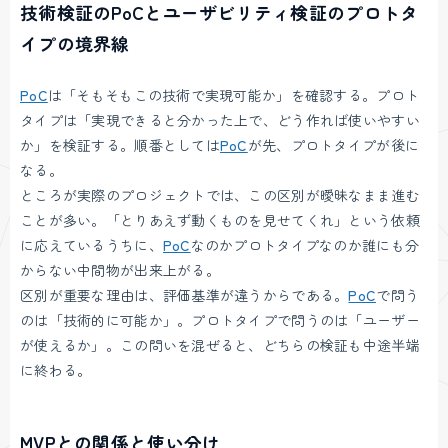
技術検証のPoCとユーザビリティ検証のプロトタ
イプの境界線
PoC
は「そもそもこの技術で実現可能か」を確認する。プロト
タイプは「実現できると分かった上で、どう作れば使いやすい
か」を検証する。順番としては
PoC
が先、プロトタイプが後に
なる。
ところが実際のプロジェクトでは、この区別が曖昧なまま進む
ことが多い。「とりあえず動くものを見せてくれ」という依頼
に応えているうちに、
PoC
なのかプロトタイプなのか誰にも分
からない中間物が出来上がる。
区別が重要な理由は、評価基準が違うからである。
PoC
で問う
のは「技術的に可能か」。プロトタイプで問うのは「ユーザー
が使えるか」。この問いを混ぜると、どちらの検証も中途半端
に終わる。
MVPとの関係と使い分け