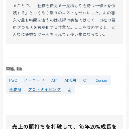
ることで、「仕様を伝える→見積もりを待つ→修正を依
頼する」というやり取りのコストをゼロにした。AIの導
入で最も時間を食うのは技術の実装ではなく、自社の業
務プロセスを言語化する作業だ。ここを省略すると、ど
んなに優秀なツールを入れても使い物にならない。
関連用語
PoC
ノーコード
API
AI活用
CT
Cursor
生成AI
プロトタイピング
UI
売上の頭打ちを打破して、毎年20%成長を