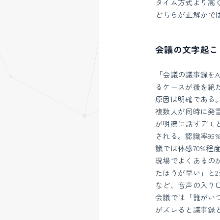
タイム方式より高
どちらが正解かで
会議の文字起こ
「会議の議事録を
るケースが後を絶
原因は明確である
複数人が同時に発
が明瞭に話すデモと
される。認識率9
議では体感70%程
現場でよくあるの
たほうが早い」と
など、音声の入り
会議では「誰がい
がズレると議事録