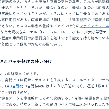
異義語の多さ、カタカナ英語と本来の英語の混在。これらが認識
と発話されたとき、それが「機会」なのか「機械」なのかは前後
無意識にやっていることだが、モデルにとっては厄介な問題であ
の専門用語がある。医療現場の「腺腫」、法律事務所の「瑕疵担
できない。カスタム辞書の登録やドメイン特化の
ファインチュー
erなど大規模音声モデル（Foundation Models）は、膨大な学
る程度の専門用語や多言語混在を処理できる能力を持ち始めてい
は依然として個別の対応が必要である。
理とバッチ処理の使い分け
extには2つの処理方式がある。
は、発話とほぼ同時にテキストを生成する。コールセンターでオ
し、
FAQ自動化
の自動検索に渡すような用途に向く。遅延は数百ミ
フラの負荷は高い。
は録音データを事後的にまとめて変換する。1時間の会議音声を翌
い方である。精度を重視して複数回のパスで補正をかけられるた