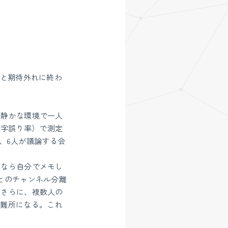
ると期待外れに終わ
。静かな環境で一人
文字誤り率）で測定
、6人が議論する会
るなら自分でメモし
とのチャンネル分離
。さらに、複数人の
の難所になる。これ