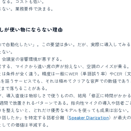
くなる。コストも低い。
はない。業務要件で決まる。
しが使い物にならない理由
AIで自動化したい」。この要望は多い。だが、実際に導入してみ
たない。
。会議室の音響環境が悪すぎる。
言する、マイクから遠い席の声が拾えない、空調のノイズが乗る
は条件が全く違う。精度は一般にWER（単語誤り率）やCER（
5%を謳うサービスでも、それは極めてクリアな音声での数値であり
度まで落ちることがある。
が、導入直後は物珍しさで使うものの、結局「修正に時間がかか
2週間で放置されるパターンである。指向性マイクの導入や話者ご
口を整えないと、どれだけ優秀なモデルを使っても成果は出ない
つ話したか」を特定する話者分離（
Speaker Diarization
）が最大
としての価値は半減する。