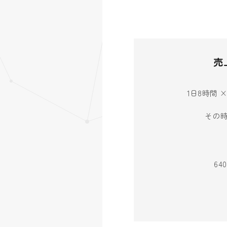
売
1日8時間 
その
6