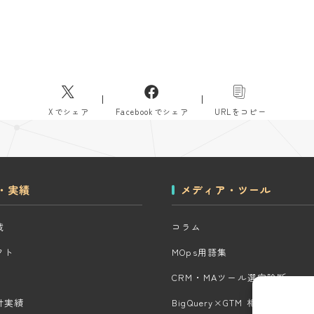
Xでシェア
Facebookでシェア
URLをコピー
・実績
メディア・ツール
域
コラム
クト
MOps用語集
CRM・MAツール選定診断
計実績
BigQuery×GTM 相場見積もり