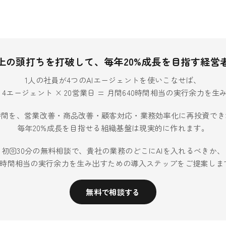
上の頭打ちを打破して、毎年20%成長を目指す経営
1人の社員が4つのAIエージェントを使いこなせば、
× 4エージェント × 20営業日 = 月間640時間相当の実行余力を
時間を、営業改善・商品改善・顧客対応・業務効率化に再投資でき
毎年20%成長を目指せる組織基盤は現実的に作れます。
初回30分の無料相談で、貴社の業務のどこにAIを入れるべきか、
40時間相当の実行余力を生み出すための導入ステップをご提案しま
無料で相談する