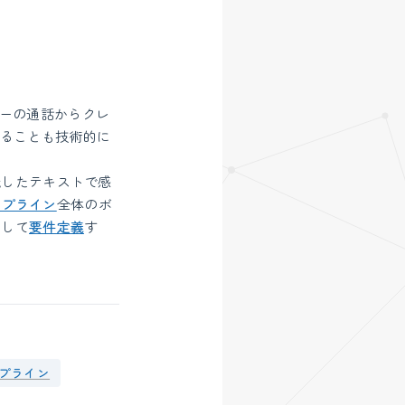
ーの通話からクレ
めることも技術的に
識したテキストで感
イプライン
全体のボ
算して
要件定義
す
プライン