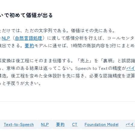
繋いで初めて価値が出る
ただけでは、ただの文字列である。価値はその先にある。
を
NLP
（
自然言語処理
）に渡して感情分析を行えば、コールセンタ
検出できる。
要約
モデルに通せば、1時間の商談内容を3行にまと
誤変換は後工程にそのまま伝播する。「売上」を「裏柄」と誤認
意味のある結果は返ってこない。Speech to Textの精度が
パ
構造。後工程を含めた全体設計を先に描き、必要な認識精度を逆
ると手戻りが大きい。
Text-to-Speech
NLP
要約
CT
Foundation Model
パイ