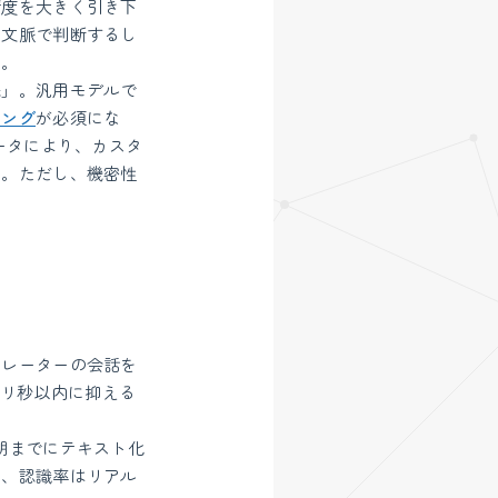
精度を大きく引き下
の文脈で判断するし
る。
保」。汎用モデルで
ニング
が必須にな
習データにより、カスタ
る。ただし、機密性
ペレーターの会話を
リ秒以内に抑える
朝までにテキスト化
め、認識率はリアル