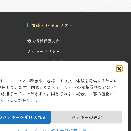
信頼・セキュリティ
個人情報保護方針
クッキーポリシー
コンテンツ制作方針
ツール
研究・開発方針
では、サービスの改善やお客様により良い体験を提供するために
セキュリティ対策
eを利用しています。同意いただくと、サイトの閲覧履歴などのデー
に活用させていただきます。同意されない場合、一部の機能が正
情報セキュリティ基本方針
しないことがあります。
のクッキーを受け入れる
クッキーの設定
クッキーポリシー
個人情報保護方針