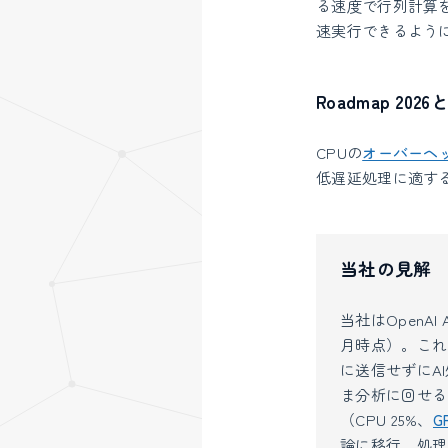
る速度で行列計算
速実行できるよう
Roadmap 2
CPUの
オーバーヘ
低遅延処理に適する。
当社の見解
当社はOpenAI
月時点）。これ
に送信せずにA
ま分析に回せる
（CPU 25%、
G
論に移行。処理