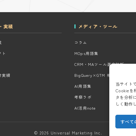
・実績
メディア・ツール
域
コラム
クト
MOps用語集
CRM・MAツール選定診断
計実績
BigQuery×GTM 相場見積もり
当サイト
AI用語集
Cooki
タを分析
考察ラボ
しく動作
AI活用note
すべて
© 2026 Universal Marketing Inc.