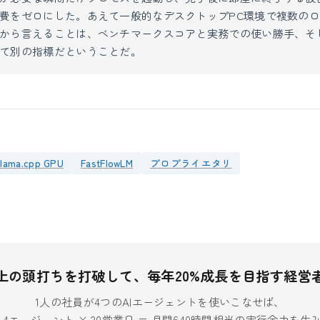
費をゼロにした。あえて一般的なデスクトップPC環境で複数のロ
から言えることは、ベンチマークスコアと実務での使い勝手、そ
て別の指標だということだ。
Llama.cpp GPU
FastFlowLM
プロプライエタリ
上の頭打ちを打破して、毎年20%成長を目指す経営
1人の社員が4つのAIエージェントを使いこなせば、
× 4エージェント × 20営業日 = 月間640時間相当の実行余力を