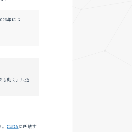
26年には
でも動く」共通
る。
CUDA
に匹敵す