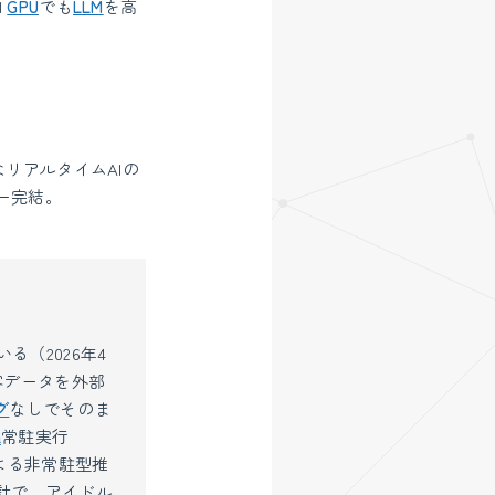
l
GPU
でも
LLM
を高
なリアルタイムAIの
ー完結。
る（2026年4
客データを外部
グ
なしでそのま
a
常駐実行
よる非常駐型推
計で、アイドル