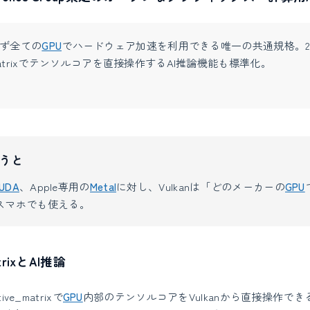
ず全ての
GPU
でハードウェア加速を利用できる唯一の共通規格。20
ve Matrixでテンソルコアを直接操作するAI推論機能も標準化。
うと
UDA
、Apple専用の
Metal
に対し、Vulkanは「どのメーカーの
GPU
スマホでも使える。
atrixとAI推論
ive_matrixで
GPU
内部のテンソルコアをVulkanから直接操作でき