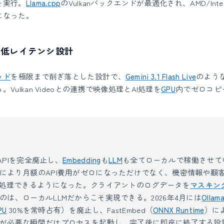
を実行。
Llama.cpp
のVulkanバックエンドが最適化され、AMD/Inte
になった。
026と低レイテンシ設計
ッド
を極限まで削ぎ落とした設計で、
Gemini 3.1 Flash Live
のよう
Vulkan Videoとの連携で映像処理とAI処理を
GPU
内でゼロコピ
 APIを完全廃止し、
Embedding
も
LLM
も全てローカルで稼働させてい
により月額のAPI費用がゼロになっただけでなく、機密情報や顧
I処理できるようになった。クライアントのログデータを
マスキン
のは、ローカルLLMだからこそ実現できる。2026年4月には
Ollam
PU
30%を常時占有）を廃止し、FastEmbed（
ONNX Runtime
）に
が必要な瞬間だけプロセスを起動し、完了後に即座に終了する設