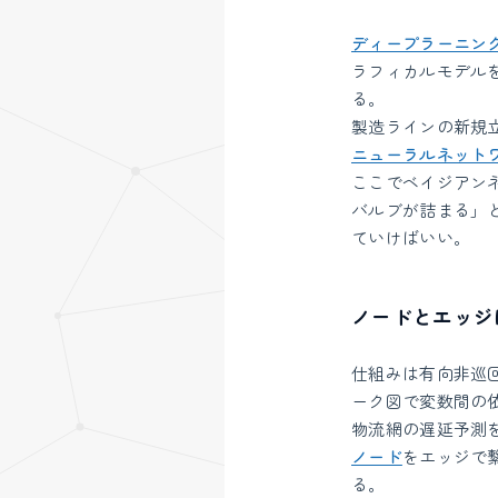
ディープラーニン
ラフィカルモデル
る。
製造ラインの新規
ニューラルネット
ここでベイジアン
バルブが詰まる」
ていけばいい。
ノードとエッジ
仕組みは有向非巡
ーク図で変数間の
物流網の遅延予測
ノード
をエッジで
る。