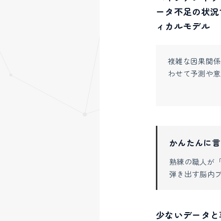
ータ不足の状況
ィカルモデル
複雑な因果関係
わせて予測や意
かんたんに言
熟練の職人が
弾き出す脳内
少ないデータと