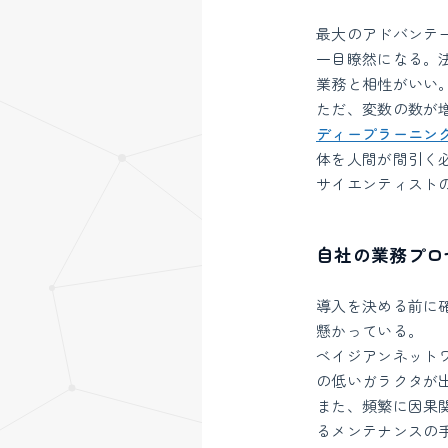
最大のアドバンテ
一目瞭然になる。
業務と相性がいい
ただ、変数の数が
ディープラーニン
体を人間が間引く
サイエンティスト
自社の業務プロ
導入を決める前に
懸かっている。
ベイジアンネット
の低いガラクタが
また、頻繁に因果
るメンテナンスの