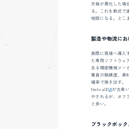
天候が悪化した場
る。これを数式で
地獄になる。どこ
製造や物流にお
実際に現場へ導入
た専用ソフトウェ
ある精密機械メーカ
業員の熟練度、素
確率で弾き出す。
Neticaは
UI
が古臭
やされるが、オフ
と多い。
ブラックボック