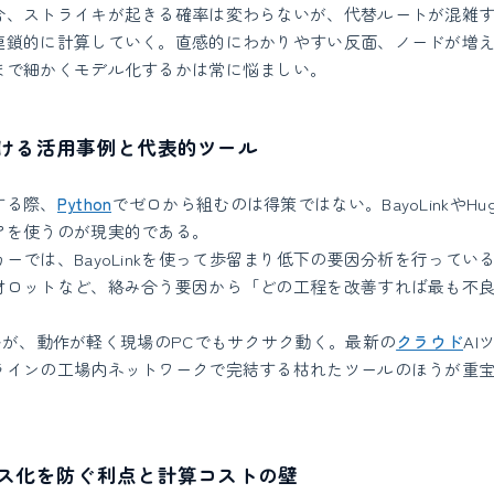
合、ストライキが起きる確率は変わらないが、代替ルートが混雑
連鎖的に計算していく。直感的にわかりやすい反面、ノードが増え
まで細かくモデル化するかは常に悩ましい。
ける活用事例と代表的ツール
する際、
Python
でゼロから組むのは得策ではない。BayoLinkやHugi
アを使うのが現実的である。
ーでは、BayoLinkを使って歩留まり低下の要因分析を行ってい
材ロットなど、絡み合う要因から「どの工程を改善すれば最も不
いが、動作が軽く現場のPCでもサクサク動く。最新の
クラウド
AI
ラインの工場内ネットワークで完結する枯れたツールのほうが重
ス化を防ぐ利点と計算コストの壁