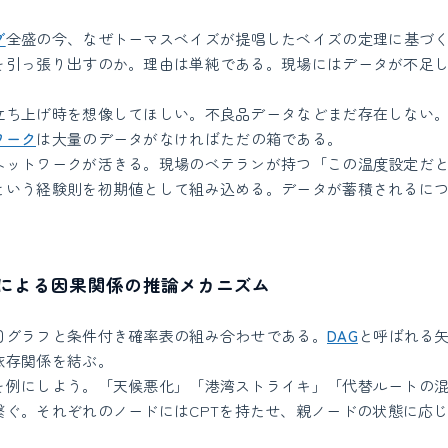
グ
全盛の今、なぜトーマスベイズが提唱したベイズの定理に基づ
を引っ張り出すのか。理由は単純である。現場にはデータが不足
立ち上げ時を想像してほしい。不良品データなどまだ存在しない
ワーク
は大量のデータがなければただの箱である。
ネットワークが活きる。現場のベテランが持つ「この温度設定だ
という経験則を初期値として組み込める。データが蓄積されるに
による因果関係の推論メカニズム
回グラフと条件付き確率表の組み合わせである。
DAG
と呼ばれる
依存関係を結ぶ。
を例にしよう。「天候悪化」「港湾ストライキ」「代替ルートの
繋ぐ。それぞれのノードにはCPTを持たせ、親ノードの状態に応