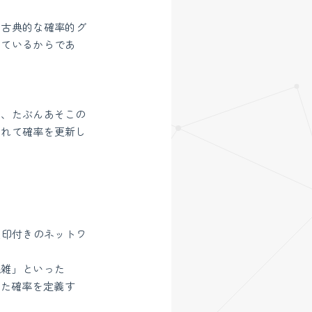
く古典的な確率的グ
しているからであ
。
と、たぶんあそこの
つれて確率を更新し
矢印付きのネットワ
混雑」といった
じた確率を定義す