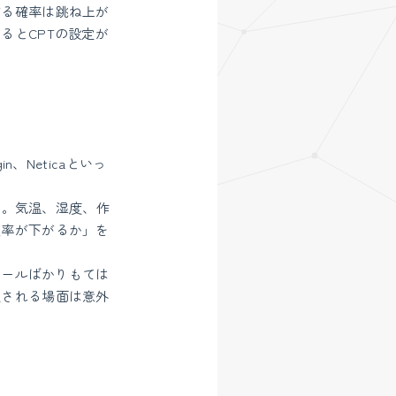
する確率は跳ね上が
るとCPTの設定が
n、Neticaといっ
る。気温、湿度、作
良率が下がるか」を
ツールばかりもては
宝される場面は意外