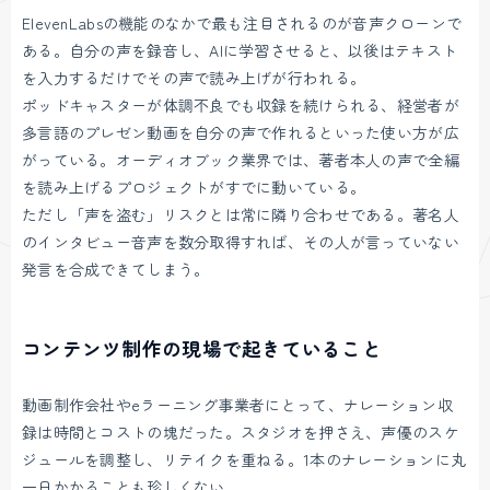
ElevenLabsの機能のなかで最も注目されるのが音声クローンで
ある。自分の声を録音し、AIに学習させると、以後はテキスト
を入力するだけでその声で読み上げが行われる。
ポッドキャスターが体調不良でも収録を続けられる、経営者が
多言語のプレゼン動画を自分の声で作れるといった使い方が広
がっている。オーディオブック業界では、著者本人の声で全編
を読み上げるプロジェクトがすでに動いている。
ただし「声を盗む」リスクとは常に隣り合わせである。著名人
のインタビュー音声を数分取得すれば、その人が言っていない
発言を合成できてしまう。
コンテンツ制作の現場で起きていること
動画制作会社やeラーニング事業者にとって、ナレーション収
録は時間とコストの塊だった。スタジオを押さえ、声優のスケ
ジュールを調整し、リテイクを重ねる。1本のナレーションに丸
一日かかることも珍しくない。