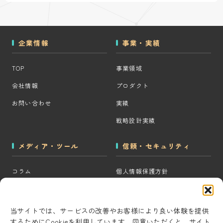
企業情報
事業・実績
TOP
事業領域
会社情報
プロダクト
お問い合わせ
実績
戦略設計実績
メディア・ツール
信頼・セキュリティ
コラム
個人情報保護方針
MOps用語集
クッキーポリシー
CRM・MAツール選定診断
コンテンツ制作方針
当サイトでは、サービスの改善やお客様により良い体験を提供
するためにCookieを利用しています。同意いただくと、サイト
BigQuery×GTM 相場見積もり