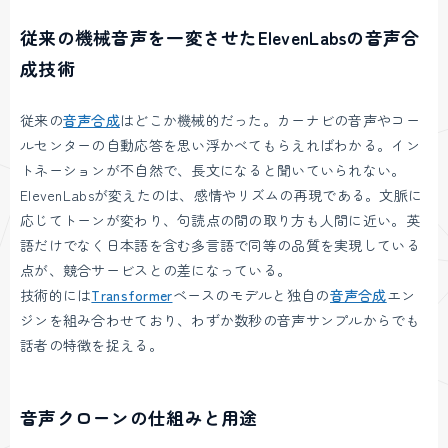
従来の機械音声を一変させたElevenLabsの音声合
成技術
従来の
音声合成
はどこか機械的だった。カーナビの音声やコー
ルセンターの自動応答を思い浮かべてもらえればわかる。イン
トネーションが不自然で、長文になると聞いていられない。
ElevenLabsが変えたのは、感情やリズムの再現である。文脈に
応じてトーンが変わり、句読点の間の取り方も人間に近い。英
語だけでなく日本語を含む多言語で同等の品質を実現している
点が、競合サービスとの差になっている。
技術的には
Transformer
ベースのモデルと独自の
音声合成
エン
ジンを組み合わせており、わずか数秒の音声サンプルからでも
話者の特徴を捉える。
音声クローンの仕組みと用途