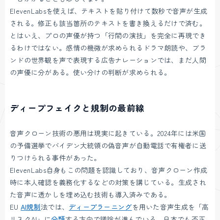
ElevenLabsを使えば、テキストを貼り付けて数秒で音声が生成
される。修正も該当箇所のテキストを書き換えるだけで済む。
とはいえ、プロの声優が持つ「行間の演技」を完全に再現でき
るわけではない。感情の機微が求められるドラマ朗読や、ブラ
ンドの世界観を声で表現する広告ナレーションでは、まだ人間
の声優に分がある。使い分けの判断が求められる。
ディープフェイクと規制の最前線
音声クローン技術の悪用は現実に起きている。2024年には米国
の予備選挙でバイデン大統領の偽音声が自動電話で有権者に送
りつけられる事件があった。
ElevenLabs自身もこの問題を認識しており、音声クローン作成
時に本人確認を義務化するなどの対策を講じている。生成され
た音声に透かしを埋め込む技術も導入済みである。
EU
AI規制
法では、
ディープラーニング
を用いた音声生成を「高
リスクAI」に
分類
する方向で議論が進んでいる。日本でも不正