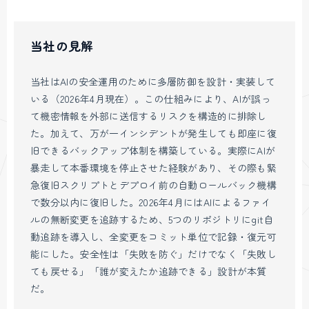
当社の見解
当社はAIの安全運用のために多層防御を設計・実装して
いる（2026年4月現在）。この仕組みにより、AIが誤っ
て機密情報を外部に送信するリスクを構造的に排除し
た。加えて、万が一インシデントが発生しても即座に復
旧できるバックアップ体制を構築している。実際にAIが
暴走して本番環境を停止させた経験があり、その際も緊
急復旧スクリプトとデプロイ前の自動ロールバック機構
で数分以内に復旧した。2026年4月にはAIによるファイ
ルの無断変更を追跡するため、5つのリポジトリにgit自
動追跡を導入し、全変更をコミット単位で記録・復元可
能にした。安全性は「失敗を防ぐ」だけでなく「失敗し
ても戻せる」「誰が変えたか追跡できる」設計が本質
だ。