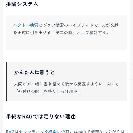
推論システム
ベクトル検索
とグラフ検索のハイブリッドで、AIが文脈
を正確に引き出せる「第二の脳」として機能する。
かんたんに言うと
人間がメモ帳に書き留めて後から見返すように、AIにも
「外付けの脳」を持たせる仕組み。
単純なRAGでは足りない理由
RAG
は
セマンティック検索
に依存。論理的で厳密なつながりは