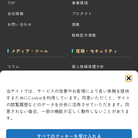
TOP
事業領域
会社情報
プロダクト
お問い合わせ
実績
戦略設計実績
メディア・ツール
信頼・セキュリティ
コラム
個人情報保護方針
MOps用語集
クッキーポリシー
CRM・MAツール選定診断
コンテンツ制作方針
当サイトでは、サービスの改善やお客様により良い体験を提供
するためにCookieを利用しています。同意いただくと、サイト
BigQuery×GTM 相場見積もり
研究・開発方針
の閲覧履歴などのデータを分析に活用させていただきます。同
ツール
セキュリティ対策
意されない場合、一部の機能が正しく動作しないことがありま
AI用語集
す。
情報セキュリティ基本方針
考察ラボ
すべてのクッキーを受け入れる
AI活用note