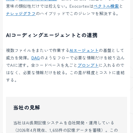
意味の類似性だけでは拾えない。Exocortexは
ベクトル検索
と
ナレッジグラフ
のハイブリッドでこのジレンマを解決する。
AIコーディングエージェントとの連携
複数ファイルをまたいで作業する
AIエージェント
の基盤として
威力を発揮。
DAG
のようなフローで必要な情報だけを絞り込ん
でAIに渡す。全コードベースを丸ごと
プロンプト
に入れるので
はなく、必要な情報だけを絞る。この差が精度とコストに直結
する。
当社の見解
当社はAI長期記憶システムを自社開発・運用している
（2026年4月現在、1,655件の記憶データを蓄積）。この