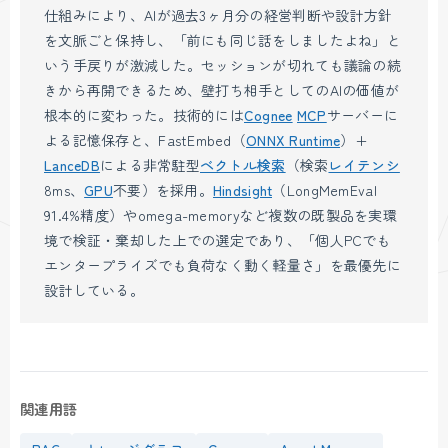
仕組みにより、AIが過去3ヶ月分の経営判断や設計方針
を文脈ごと保持し、「前にも同じ話をしましたよね」と
いう手戻りが激減した。セッションが切れても議論の続
きから再開できるため、壁打ち相手としてのAIの価値が
根本的に変わった。技術的には
Cognee
MCP
サーバーに
よる記憶保存と、FastEmbed（
ONNX Runtime
）+
LanceDB
による非常駐型
ベクトル検索
（検索
レイテンシ
8ms、
GPU
不要）を採用。
Hindsight
（LongMemEval
91.4%精度）やomega-memoryなど複数の既製品を実環
境で検証・棄却した上での選定であり、「個人PCでも
エンタープライズでも負荷なく動く軽量さ」を最優先に
設計している。
関連用語