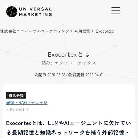
株式会社ユニバーサルマーケティング
AI用語集
Exocortex
Exocortexとは
読み: エクソコーテックス
/
公開日 2026.03.28
最終更新 2026.04.01
概念分類
記憶・RAG・ナレッジ
>
Exocortex
Exocortexとは、LLMやAIエージェントに欠けてい
る長期記憶と知識ネットワークを補う外部記憶・