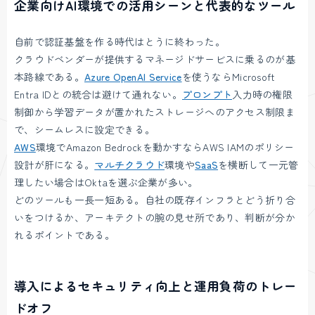
企業向けAI環境での活用シーンと代表的なツール
自前で認証基盤を作る時代はとうに終わった。
クラウドベンダーが提供するマネージドサービスに乗るのが基
本路線である。
Azure OpenAI Service
を使うならMicrosoft
Entra IDとの統合は避けて通れない。
プロンプト
入力時の権限
制御から学習データが置かれたストレージへのアクセス制限ま
で、シームレスに設定できる。
AWS
環境でAmazon Bedrockを動かすならAWS IAMのポリシー
設計が肝になる。
マルチクラウド
環境や
SaaS
を横断して一元管
理したい場合はOktaを選ぶ企業が多い。
どのツールも一長一短ある。自社の既存インフラとどう折り合
いをつけるか、アーキテクトの腕の見せ所であり、判断が分か
れるポイントである。
導入によるセキュリティ向上と運用負荷のトレー
ドオフ