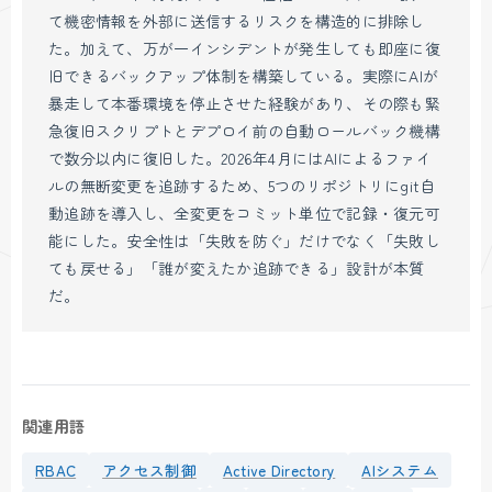
て機密情報を外部に送信するリスクを構造的に排除し
た。加えて、万が一インシデントが発生しても即座に復
旧できるバックアップ体制を構築している。実際にAIが
暴走して本番環境を停止させた経験があり、その際も緊
急復旧スクリプトとデプロイ前の自動ロールバック機構
で数分以内に復旧した。2026年4月にはAIによるファイ
ルの無断変更を追跡するため、5つのリポジトリにgit自
動追跡を導入し、全変更をコミット単位で記録・復元可
能にした。安全性は「失敗を防ぐ」だけでなく「失敗し
ても戻せる」「誰が変えたか追跡できる」設計が本質
だ。
関連用語
RBAC
アクセス制御
Active Directory
AIシステム