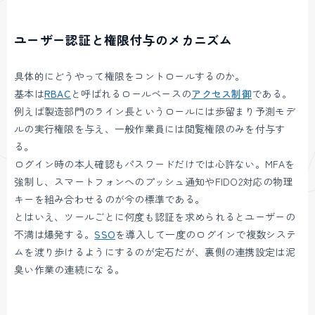
ユーザー認証と権限付与のメカニズム
具体的にどうやって権限をコントロールするのか。
基本は
RBAC
と呼ばれるロールベースの
アクセス制御
である。
例えば製造部門のライン長というロールには歩留まり予測モデ
ルの実行権限を与え、一般作業員には閲覧権限のみを付与す
る。
ログイン時の本人確認もパスワードだけでは心許ない。MFAを
強制し、スマートフォンへのプッシュ通知やFIDO2対応の物理
キーを組み合わせるのが今の標準である。
とはいえ、ツールごとに何度も認証を求められるとユーザーの
不満は爆発する。
SSO
を導入して一度のログインで複数システ
ムを渡り歩けるようにするのが定石だが、裏側の連携設定は泥
臭い作業の連続になる。