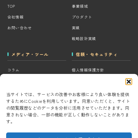
TOP
事業領域
会社情報
プロダクト
お問い合わせ
実績
戦略設計実績
メディア・ツール
信頼・セキュリティ
コラム
個人情報保護方針
MOps用語集
クッキーポリシー
CRM・MAツール選定診断
コンテンツ制作方針
当サイトでは、サービスの改善やお客様により良い体験を提供
するためにCookieを利用しています。同意いただくと、サイト
BigQuery×GTM 相場見積もり
研究・開発方針
の閲覧履歴などのデータを分析に活用させていただきます。同
ツール
セキュリティ対策
意されない場合、一部の機能が正しく動作しないことがありま
AI用語集
す。
情報セキュリティ基本方針
考察ラボ