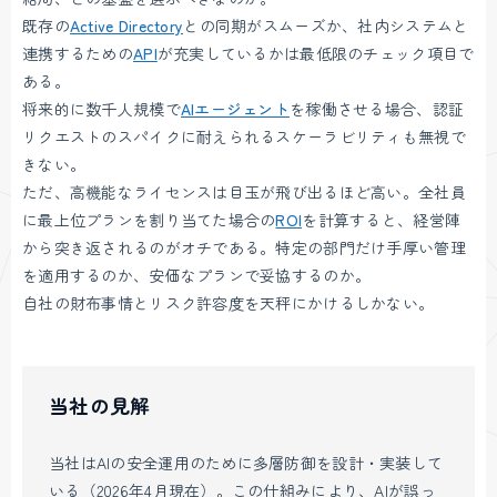
既存の
Active Directory
との同期がスムーズか、社内システムと
連携するための
API
が充実しているかは最低限のチェック項目で
ある。
将来的に数千人規模で
AIエージェント
を稼働させる場合、認証
リクエストのスパイクに耐えられるスケーラビリティも無視で
きない。
ただ、高機能なライセンスは目玉が飛び出るほど高い。全社員
に最上位プランを割り当てた場合の
ROI
を計算すると、経営陣
から突き返されるのがオチである。特定の部門だけ手厚い管理
を適用するのか、安価なプランで妥協するのか。
自社の財布事情とリスク許容度を天秤にかけるしかない。
当社の見解
当社はAIの安全運用のために多層防御を設計・実装して
いる（2026年4月現在）。この仕組みにより、AIが誤っ