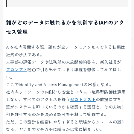
誰がどのデータに触れるかを制御するIAMのアク
セス管理
AIを社内展開する際、誰もが全データにアクセスできる状態は
狂気の沙汰である。
人事部の評価データや法務部の未公開契約書を、新入社員が
プロンプト
経由で引き出せてしまう環境を想像してみてほし
い。
ここでIdentity and Access Managementの出番となる。
社内ネットワークの内側なら安全という古い境界型防御は通用
しない。すべてのアクセスを疑う
ゼロトラスト
の前提に立ち、
誰がシステムを叩いているのかを確認する認証と、その人物に
何を許可するのかを決める認可を分離して管理する。
ただ、この設計を厳密にやりすぎると現場からクレームの嵐に
なる。どこまでガチガチに縛るかは常に悩ましい。