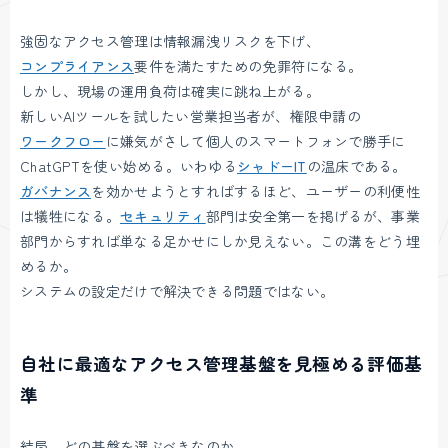
強固なアクセス管理は情報漏洩リスクを下げ、
コンプライアンス
要件を満たすための免罪符になる。
しかし、現場の運用負荷は確実に跳ね上がる。
新しいAIツールを試したい営業担当者が、権限申請の
ワークフロー
に嫌気がさして個人のスマートフォンで勝手に
ChatGPTを使い始める。いわゆる
シャドーIT
の温床である。
ガバナンス
を効かせようとすればするほど、ユーザーの利便性
は犠牲になる。
セキュリティ
部門は安全第一を掲げるが、事業
部門からすれば単なる足かせにしか見えない。この溝をどう埋
めるか。
システムの設定だけで解決できる問題ではない。
自社に最適なアクセス管理基盤を見極める評価基
準
結局、どの基盤を選ぶべきなのか。