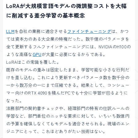
LoRAが大規模言語モデルの微調整コストを大幅
に削減する差分学習の基本概念
LLM
を自社の業務に適合させる
ファインチューニング
は、かつ
ては資本力のある大企業の特権だった。数千億のパラメータを
全て更新するフルファインチューニングには、NVIDIAのH100の
ような高価な
GPU
が大量に必要になるからである。
LoRAはこの常識を覆した。
既存のモデルの重みは固定したまま、学習可能な小さな行列だ
けを差し込む。これにより更新すべきパラメータ数を数千分の
一から数万分の一にまで圧縮できる。結果として、コンシュー
マー向けのRTX 4090を積んだPCでも十分に学習が回るように
なった。
法務部門の契約書チェックや、経理部門の特有の仕訳ルールの
学習など、部門単位のニッチな要求に対して、いちいち数億円
の予算を確保しなくてもモデルを適合させられる。現場のエン
ジニアにとって、これほどありがたい技術はない。