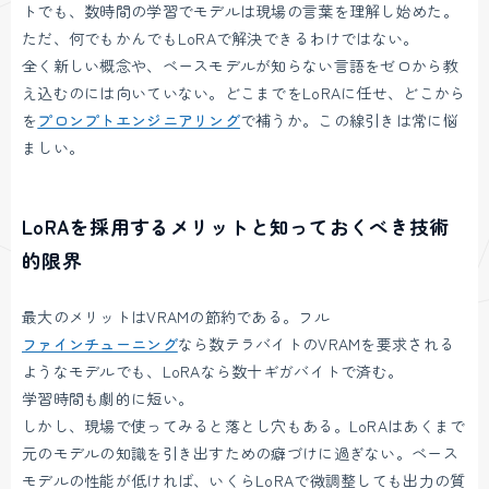
トでも、数時間の学習でモデルは現場の言葉を理解し始めた。
ただ、何でもかんでもLoRAで解決できるわけではない。
全く新しい概念や、ベースモデルが知らない言語をゼロから教
え込むのには向いていない。どこまでをLoRAに任せ、どこから
を
プロンプトエンジニアリング
で補うか。この線引きは常に悩
ましい。
LoRAを採用するメリットと知っておくべき技術
的限界
最大のメリットはVRAMの節約である。フル
ファインチューニング
なら数テラバイトのVRAMを要求される
ようなモデルでも、LoRAなら数十ギガバイトで済む。
学習時間も劇的に短い。
しかし、現場で使ってみると落とし穴もある。LoRAはあくまで
元のモデルの知識を引き出すための癖づけに過ぎない。ベース
モデルの性能が低ければ、いくらLoRAで微調整しても出力の質