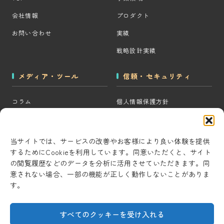
会社情報
プロダクト
お問い合わせ
実績
戦略設計実績
メディア・ツール
信頼・セキュリティ
コラム
個人情報保護方針
MOps用語集
クッキーポリシー
CRM・MAツール選定診断
コンテンツ制作方針
当サイトでは、サービスの改善やお客様により良い体験を提供
するためにCookieを利用しています。同意いただくと、サイト
BigQuery×GTM 相場見積もり
研究・開発方針
の閲覧履歴などのデータを分析に活用させていただきます。同
ツール
セキュリティ対策
意されない場合、一部の機能が正しく動作しないことがありま
AI用語集
す。
情報セキュリティ基本方針
考察ラボ
すべてのクッキーを受け入れる
AI活用note