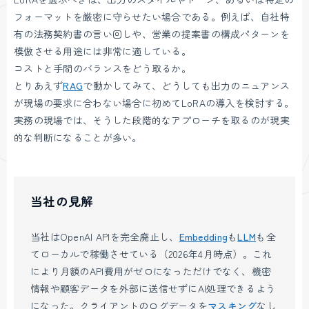
フォーマットを厳密に守らせたい場合である。例えば、自社特
有の法務契約書の言い回しや、営業の提案書の構成パターンを
模倣させる用途には非常に適している。
コストと手間のバランスをどう取るか。
とりあえず
RAG
で動かしてみて、どうしても出力のニュアンス
が現場の要求に合わない場合に初めてLoRAの導入を検討する。
実務の現場では、そうした段階的なアプローチを取るのが現実
的な判断になることが多い。
当社の見解
当社はOpenAI APIを完全廃止し、
Embedding
も
LLM
も全
てローカルで稼働させている（2026年4月時点）。これ
により月額のAPI費用がゼロになっただけでなく、機密
情報や顧客データを外部に送信せずにAI処理できるよう
になった。クライアントのログデータを
マスキング
なし