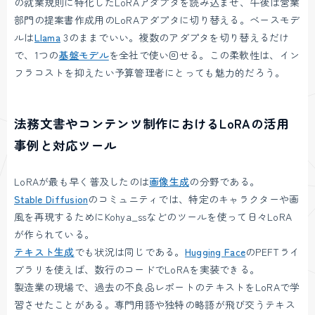
の就業規則に特化したLoRAアダプタを読み込ませ、午後は営業
部門の提案書作成用のLoRAアダプタに切り替える。ベースモデ
ルは
Llama
3のままでいい。複数のアダプタを切り替えるだけ
で、1つの
基盤モデル
を全社で使い回せる。この柔軟性は、イン
フラコストを抑えたい予算管理者にとっても魅力的だろう。
法務文書やコンテンツ制作におけるLoRAの活用
事例と対応ツール
LoRAが最も早く普及したのは
画像生成
の分野である。
Stable Diffusion
のコミュニティでは、特定のキャラクターや画
風を再現するためにKohya_ssなどのツールを使って日々LoRA
が作られている。
テキスト生成
でも状況は同じである。
Hugging Face
のPEFTライ
ブラリを使えば、数行のコードでLoRAを実装できる。
製造業の現場で、過去の不良品レポートのテキストをLoRAで学
習させたことがある。専門用語や独特の略語が飛び交うテキス