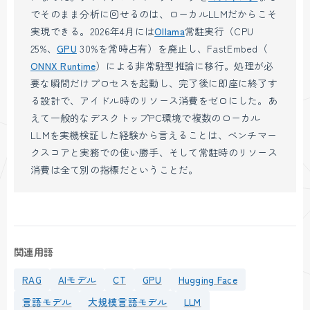
でそのまま分析に回せるのは、ローカルLLMだからこそ
実現できる。2026年4月には
Ollama
常駐実行（CPU
25%、
GPU
30%を常時占有）を廃止し、FastEmbed（
ONNX Runtime
）による非常駐型推論に移行。処理が必
要な瞬間だけプロセスを起動し、完了後に即座に終了す
る設計で、アイドル時のリソース消費をゼロにした。あ
えて一般的なデスクトップPC環境で複数のローカル
LLMを実機検証した経験から言えることは、ベンチマー
クスコアと実務での使い勝手、そして常駐時のリソース
消費は全て別の指標だということだ。
関連用語
RAG
AIモデル
CT
GPU
Hugging Face
言語モデル
大規模言語モデル
LLM