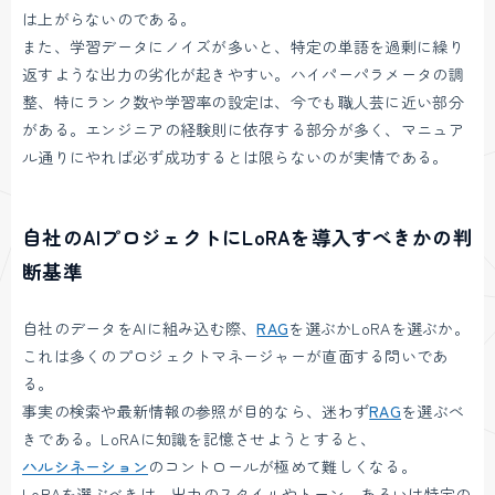
は上がらないのである。
また、学習データにノイズが多いと、特定の単語を過剰に繰り
返すような出力の劣化が起きやすい。ハイパーパラメータの調
整、特にランク数や学習率の設定は、今でも職人芸に近い部分
がある。エンジニアの経験則に依存する部分が多く、マニュア
ル通りにやれば必ず成功するとは限らないのが実情である。
自社のAIプロジェクトにLoRAを導入すべきかの判
断基準
自社のデータをAIに組み込む際、
RAG
を選ぶかLoRAを選ぶか。
これは多くのプロジェクトマネージャーが直面する問いであ
る。
事実の検索や最新情報の参照が目的なら、迷わず
RAG
を選ぶべ
きである。LoRAに知識を記憶させようとすると、
ハルシネーション
のコントロールが極めて難しくなる。
LoRAを選ぶべきは、出力のスタイルやトーン、あるいは特定の