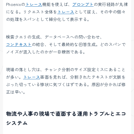
Phoenixの
トレース
機能を使えば、
プロンプト
の実行経路が丸裸
になる。リクエスト全体を
トレース
として捉え、その中の個々
の処理をスパンとして細分化して表示する。
検索クエリの生成、データベースへの問い合わせ、
コンテキスト
の結合、そして最終的な回答生成。どのスパンで
ノイズが混入したのかが一目瞭然である。
現場の落とし穴は、チャンク分割のサイズ設定ミスにあること
が多い。
トレース
画面を見れば、分割されたテキストが文脈を
ぶった切っている惨状に気づくはずである。原因が分かれば修
正は早い。
物流や人事の現場で直面する運用トラブルとエコ
システム