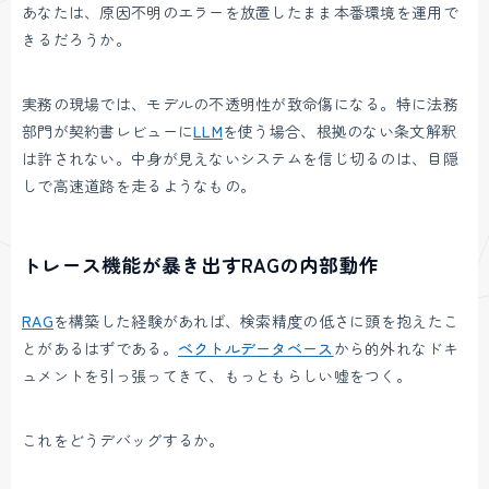
あなたは、原因不明のエラーを放置したまま本番環境を運用で
きるだろうか。
実務の現場では、モデルの不透明性が致命傷になる。特に法務
部門が契約書レビューに
LLM
を使う場合、根拠のない条文解釈
は許されない。中身が見えないシステムを信じ切るのは、目隠
しで高速道路を走るようなもの。
トレース機能が暴き出すRAGの内部動作
RAG
を構築した経験があれば、検索精度の低さに頭を抱えたこ
とがあるはずである。
ベクトルデータベース
から的外れなドキ
ュメントを引っ張ってきて、もっともらしい嘘をつく。
これをどうデバッグするか。