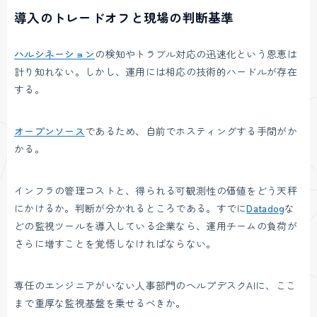
導入のトレードオフと現場の判断基準
ハルシネーション
の検知やトラブル対応の迅速化という恩恵は
計り知れない。しかし、運用には相応の技術的ハードルが存在
する。
オープンソース
であるため、自前でホスティングする手間がか
かる。
インフラの管理コストと、得られる可観測性の価値をどう天秤
にかけるか。判断が分かれるところである。すでに
Datadog
な
どの監視ツールを導入している企業なら、運用チームの負荷が
さらに増すことを覚悟しなければならない。
専任のエンジニアがいない人事部門のヘルプデスクAIに、ここ
まで重厚な監視基盤を乗せるべきか。