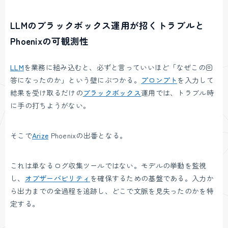
LLMのブラックボックス運用が招くトラブルと
Phoenixの可観測性
LLM
を業務に組み込むと、必ずと言っていいほど「なぜこの回
答になったのか」という壁にぶつかる。
プロンプト
を入力して
結果を受け取るだけの
ブラックボックス
運用では、トラブル時
に手の打ちようがない。
そこで
Arize
Phoenixの出番となる。
これは単なるログ収集ツールではない。モデルの挙動を監視
し、
オブザーバビリティ
を確保するための基盤である。入力か
ら出力までの全過程を追跡し、どこで文脈を見失ったのかを特
定する。