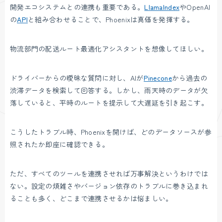
開発エコシステムとの連携も重要である。
LlamaIndex
やOpenAI
の
API
と組み合わせることで、Phoenixは真価を発揮する。
物流部門の配送ルート最適化アシスタントを想像してほしい。
ドライバーからの曖昧な質問に対し、AIが
Pinecone
から過去の
渋滞データを検索して回答する。しかし、雨天時のデータが欠
落していると、平時のルートを提示して大遅延を引き起こす。
こうしたトラブル時、Phoenixを開けば、どのデータソースが参
照されたか即座に確認できる。
ただ、すべてのツールを連携させれば万事解決というわけでは
ない。設定の煩雑さやバージョン依存のトラブルに巻き込まれ
ることも多く、どこまで連携させるかは悩ましい。