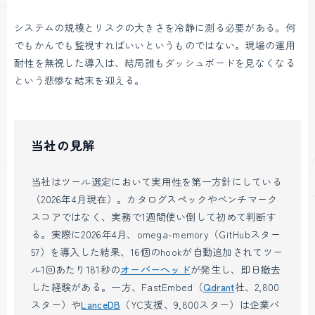
システムの規模とリスクの大きさを冷静に測る必要がある。何
でもかんでも監視すればいいというものではない。現場の運用
耐性を無視した導入は、結局誰もダッシュボードを見なくなる
という悲惨な結末を迎える。
当社の見解
当社はツール選定において実用性を第一方針にしている
（2026年4月現在）。カタログスペックやベンチマーク
スコアではなく、実務で1週間使い倒して初めて判断す
る。実際に2026年4月、omega-memory（GitHubスター
57）を導入した結果、16個のhookが自動追加されてツー
ル1回あたり181秒の
オーバーヘッド
が発生し、即日撤去
した経験がある。一方、FastEmbed（
Qdrant
社、2,800
スター）や
LanceDB
（YC支援、9,800スター）は企業バ