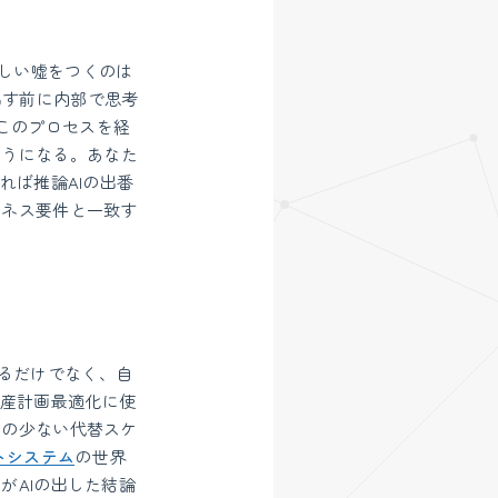
しい嘘をつくのは
出す前に内部で思考
このプロセスを経
ようになる。あなた
れば推論AIの出番
ジネス要件と一致す
するだけでなく、自
生産計画最適化に使
害の少ない代替スケ
トシステム
の世界
がAIの出した結論