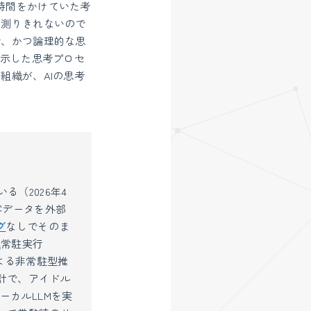
時間をかけていた考
を測りきれないので
で、かつ論理的な思
提示した思考プロセ
組織が、AIの思考
る（2026年4
客データを外部
グ
なしでそのま
a
常駐実行
よる非常駐型推
計で、アイドル
ーカルLLMを実