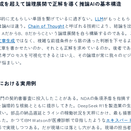
成を超えて論理展開で正解を導く推論AIの基本構造
率的に尤もらしい単語を繋げているに過ぎない。
LLM
がもっともら
論AIは違う。
Chain of Thought
と呼ばれる技術により、結論を
。AだからB、BだからCという論理展開を自ら構築するのである。
文章生成
ではなく、複雑な前提条件から筋の通った判断を下せる
文章を書かせたいのか、それとも正解を求めているのか。後者であ
思考プロセスを可視化できるとはいえ、その論理が常に我々のビ
が悩ましい。
における実用例
を法務部門の契約書審査に投入したことがある。NDAの条項矛盾を指摘
論理的な根拠とともに提示してきた。DeepSeek R1を製造業の
深い。部品の納品遅延とラインの稼働状況を天秤にかけ、最も損
た。かつてIBM Watsonが医療診断で目指したような
エキスパー
形で実現しつつある。だが現場には落とし穴がある。現場の担当者