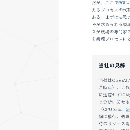
だが、ここで
ROI
ば
えるプロセスの代
ある。まずは法務
考が求められる領
スが現場の専門家
を業務プロセスに
当社の見解
当社はOpenAI
月時点）。これ
に送信せずにA
ま分析に回せる
（CPU 25%、
G
論に移行。処理
時のリソース消