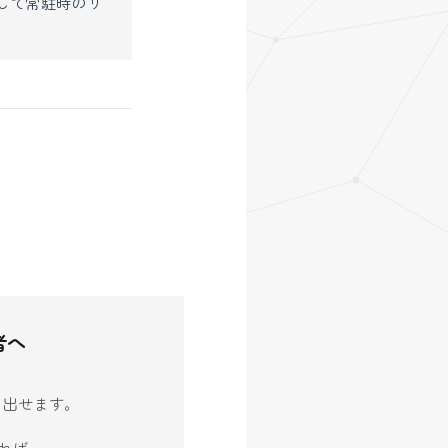
して常駐時のリ
者へ
生み出せます。