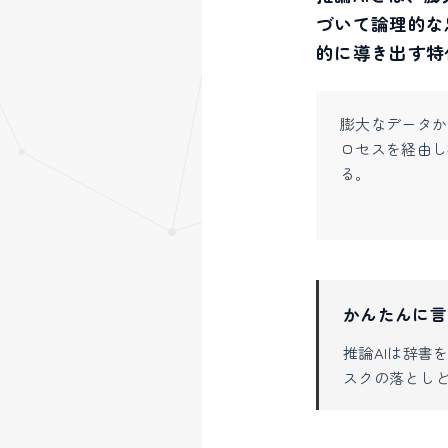
づいて論理的な
的に導き出す特
膨大なデータか
ロセスを経由し
る。
かんたんに言
推論AIは辞書
スクの落とし