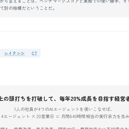
から言えることは、ベンチマークスコアと実務での使い勝手、そ
て別の指標だということだ。
レイテンシ
CT
上の頭打ちを打破して、毎年20%成長を目指す経営
1人の社員が4つのAIエージェントを使いこなせば、
× 4エージェント × 20営業日 = 月間640時間相当の実行余力を