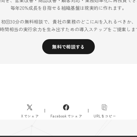
時間を、営業改善・商品改善・顧客対応・業務効率化に再投資でき
毎年20%成長を目指せる組織基盤は現実的に作れます。
初回30分の無料相談で、貴社の業務のどこにAIを入れるべきか、
40時間相当の実行余力を生み出すための導入ステップをご提案しま
無料で相談する
Xでシェア
Facebookでシェア
URLをコピー