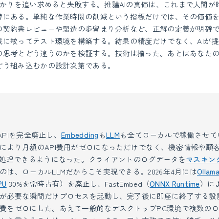
かりを追い求めると失敗する。推論AIの真価は、これまで人間が
替にある。単純な作業時間の削減という指標だけでは、その価値
の契約書レビューや製造の歩留まり分析など、正解の定義が明確
域に絞ってテスト環境を構築する。結果の精度だけでなく、AIが
の思考とどう違うのかを検証する。技術は揃った。あとはあなたの
どう組み込むかの設計次第である。
 APIを完全廃止し、
Embedding
も
LLM
も全てローカルで稼働させてい
により月額のAPI費用がゼロになっただけでなく、機密情報や顧
I処理できるようになった。クライアントのログデータを
マスキン
のは、ローカルLLMだからこそ実現できる。2026年4月には
Ollam
PU
30%を常時占有）を廃止し、FastEmbed（
ONNX Runtime
）に
が必要な瞬間だけプロセスを起動し、完了後に即座に終了する設
費をゼロにした。あえて一般的なデスクトップPC環境で複数のロ