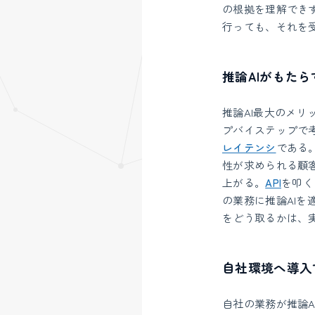
の根拠を理解でき
行っても、それを
推論AIがもた
推論AI最大のメリ
プバイステップで
レイテンシ
である
性が求められる顧
上がる。
API
を叩く
の業務に推論AI
をどう取るかは、
自社環境へ導入
自社の業務が推論A