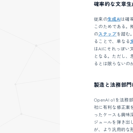
確率的な文章生
従来の
生成AI
は確
このためである。推
の
ステップ
を踏む
ることで、単なる
はAIにそれっぽい
となる。ただし、
るとは限らないの
製造と法務部門
OpenAI o1
社に有利な修正案を
ったケースも興味
ジュールを弾き出し
が、より汎用的な