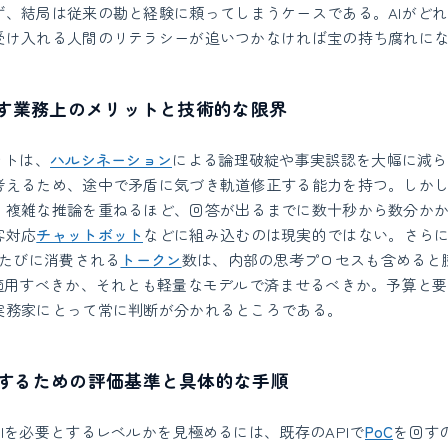
ず、結局は従来の勘と経験に頼ってしまうケースである。AIがど
受け入れる人間のリテラシーが追いつかなければ宝の持ち腐れに
らす業務上のメリットと技術的な限界
ットは、
ハルシネーション
による論理破綻や事実誤認を大幅に減ら
考えるため、途中で矛盾に気づき軌道修正する能力を持つ。しか
。複雑な推論を重ねるほど、回答が出るまでに数十秒から数分か
客対応
チャットボット
などに組み込むのは現実的ではない。さら
たびに消費される
トークン
数は、内部の思考プロセスも含めると
を適用すべきか、それとも軽量なモデルで済ませるべきか。予算と
実務家にとって常に判断が分かれるところである。
するための評価基準と具体的な手順
Iを必要とするレベルかを見極めるには、既存のAPIで
PoC
を回す