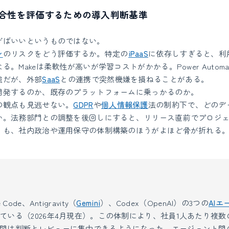
合性を評価するための導入判断基準
げばいいというものではない。
ン
のリスクをどう評価するか。特定の
iPaaS
に依存しすぎると、利
。Makeは柔軟性が高いが学習コストがかかる。Power Automateは
強だが、外部
SaaS
との連携で突然機嫌を損ねることがある。
開発するのか、既存のプラットフォームに乗っかるのか。
の観点も見逃せない。
GDPR
や
個人情報保護
法の制約下で、どのデ
か。法務部門との調整を後回しにすると、リリース直前でプロジ
りも、社内政治や運用保守の体制構築のほうがよほど骨が折れる
Code、Antigravity（
Gemini
）、Codex（OpenAI）の3つの
AIエ
ている（2026年4月現在）。この体制により、社員1人あたり複数
間は判断とレビューに集中できるようになった。エージェント間