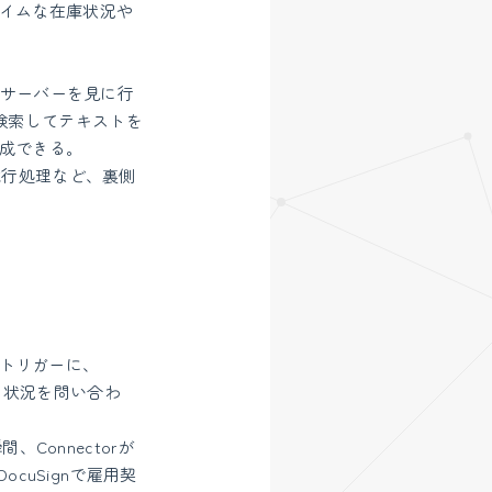
イムな在庫状況や
ルサーバーを見に行
ントを検索してテキストを
成できる。
試行処理など、裏側
をトリガーに、
き状況を問い合わ
Connectorが
ocuSignで雇用契