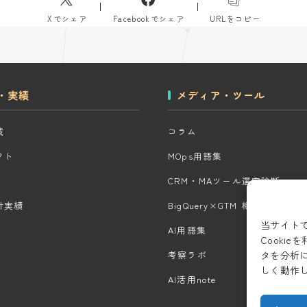
Xでシェア
Facebookでシェア
URLをコピー
・実績
メディア・ツール
域
コラム
クト
MOps用語集
CRM・MAツール選定診断
計実績
BigQuery×GTM 相場見積もり
当サイト
AI用語集
Cooki
タを分析
考察ラボ
しく動作
AI活用note