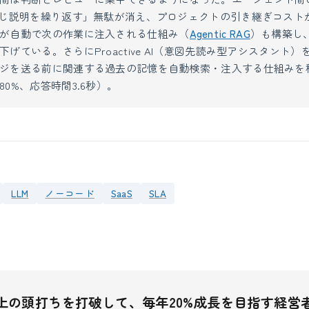
同じ説明を繰り返す」無駄が消え、プロジェクトの引き継ぎコスト
が自動で次の作業に注入される仕組み（
Agentic RAG
）も構築し
げている。さらにProactive AI（意図先読み型アシスタント
ジを送る前に関連する過去の記憶を自動検索・注入する仕組みを
0%、応答時間3.6秒）。
LLM
ノーコード
SaaS
SLA
上の頭打ちを打破して、毎年20%成長を目指す経営