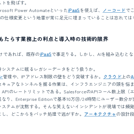
ストを飛ばす。
crosoft Power Automateといった
iPaaS
を使えば、
ノーコード
で
PIの仕様変更という地雷が常に足元に埋まっていることは忘れては
もたらす業務上の利点と導入時の技術的限界
けであれば、既存の
iPaaS
で事足りる。しかし、AIを組み込むと
幹システムに眠るレガシーデータをどう扱うか。
ン
管理や、IPアドレス制限の壁をどう突破するか。
クラウド
上の
セキュアなトンネルを掘る作業は、インフラエンジニアの頭を悩
PIのレートリミットである。SalesforceのAPIコール数上限
り、Enterprise Editionで基本10万回/24時間にユーザー数
システムが沈黙する。そんな笑えないインシデントが現場では頻
にし、どこからをバッチ処理で逃がすか。
アーキテクチャ
の設計