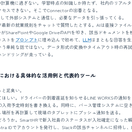
の計算機に過ぎない。学習時点の知識しか持たず、社内のリアルタ
セスできない。そこでConnectorの出番となる。
介して外部システムと通信し、必要なデータを引っ張ってくる。
が最新の就業規則をチャットで質問したとする。AIは直接ファイ
orがSharePointやGoogle DriveのAPIを叩き、該当ドキュメ
キストを
プロンプト
に埋め込んで初めて、
LLM
はまともな回答を生
いう単純な話ではない。データ形式の変換やタイムアウト時の再
ハンドリングが走っている。
における具体的な活用例と代表的ツール
っと泥臭い。
ほしい。ドライバーの到着遅延を知らせるLINE WORKSの通知
がWMSの入荷予定時刻を書き換える。同時に、バース管理システムに空
し場所を再計算して現場のタブレットにプッシュ通知を送る。
ろうか。SmartHRで新入社員のステータスが入社確定になった瞬間、
t Entra IDでアカウントを発行し、Slackの該当チャンネルに招待し、D