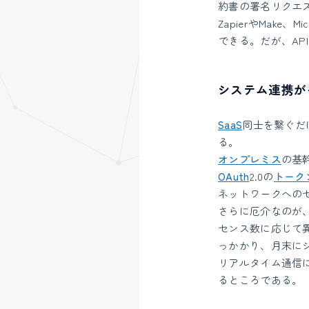
約書の署名リクエ
ZapierやMake、Mi
できる。だが、A
システム連携が
SaaS
同士を繋ぐだ
る。
オンプレミス
の基
OAuth
2.0の
トーク
ネットワークへの
さらに厄介なのが、A
センス数に応じて異な
っかかり、月末に
リアルタイム通信
るところである。