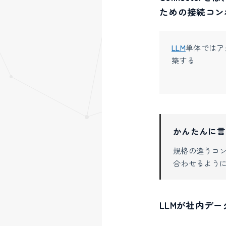
ための接続コン
LLM
単体ではア
築する
かんたんに言
規格の違うコ
合わせるように
LLMが社内デー