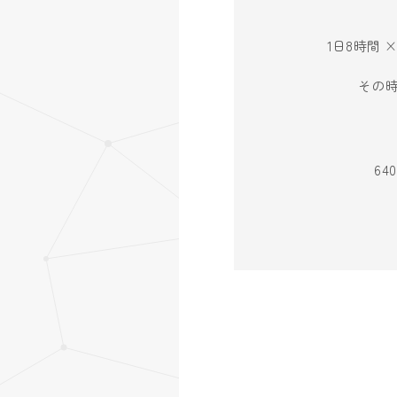
1日8時間 
その
6