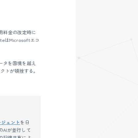
用料金の改定時に
Microsoftエコ
ータを国境を越え
ェクトが頓挫する。
。
ージェント
を日
のAIが並行して
の記憶共有によ