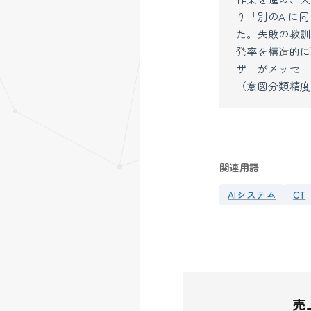
り「別のAIに
た。失敗の教訓
発率を構造的に下
ザーがメッセー
（意図分類精度8
関連用語
AIシステム
CT
売