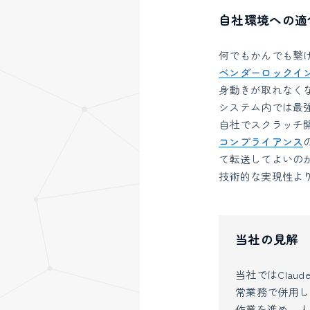
自社環境への適
何でもかんでも繋
ベンダーロックイ
身動きが取れなくなる
システム内では最
自社でスクラッチ
コンプライアンス
て転送してよいの
技術的な実現性よ
当社の見解
当社ではClaude 
常業務で併用し
作業を進め、人