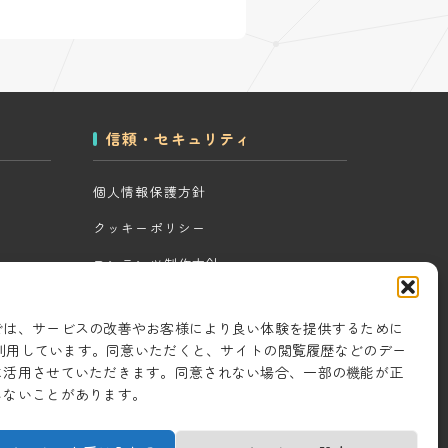
信頼・セキュリティ
個人情報保護方針
クッキーポリシー
コンテンツ制作方針
ツール
研究・開発方針
では、サービスの改善やお客様により良い体験を提供するために
セキュリティ対策
eを利用しています。同意いただくと、サイトの閲覧履歴などのデー
に活用させていただきます。同意されない場合、一部の機能が正
情報セキュリティ基本方針
しないことがあります。