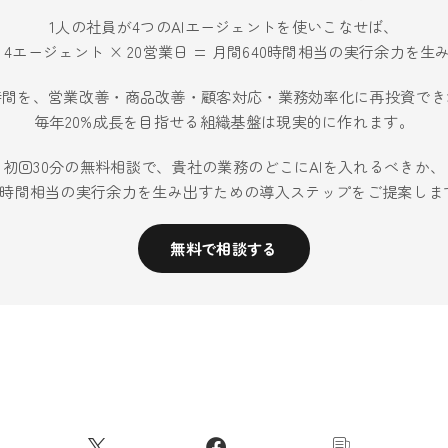
1人の社員が4つのAIエージェントを使いこなせば、
× 4エージェント × 20営業日 = 月間640時間相当の実行余力を
時間を、営業改善・商品改善・顧客対応・業務効率化に再投資でき
毎年20%成長を目指せる組織基盤は現実的に作れます。
初回30分の無料相談で、貴社の業務のどこにAIを入れるべきか、
40時間相当の実行余力を生み出すための導入ステップをご提案しま
無料で相談する