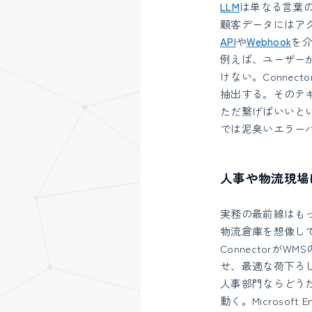
LLM
は単なる言葉
顧客データにはアク
API
や
Webhook
を
例えば、ユーザー
けない。Connect
抽出する。そのテ
ただ繋げばいいと
では泥臭いエラー
人事や物流現場
実務の最前線はも
物流倉庫を想像して
Connector
せ、最適な荷下ろ
人事部門ならどうだ
動く。Microsof