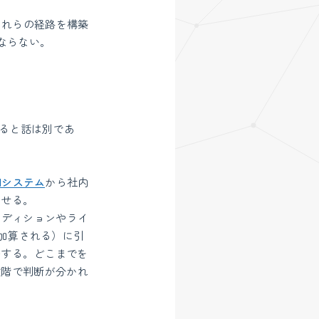
これらの経路を構築
ならない。
なると話は別であ
AIシステム
から社内
ませる。
（エディションやライ
分が加算される）に引
発する。どこまでを
段階で判断が分かれ