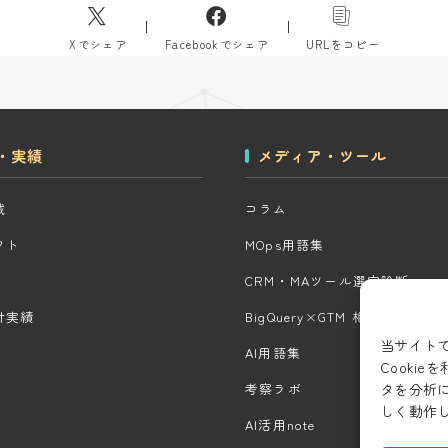
Xでシェア
Facebookでシェア
URLをコピー
・実績
メディア・ツール
域
コラム
クト
MOps用語集
CRM・MAツール選定診断
計実績
BigQuery×GTM 相場見積もり
当サイト
AI用語集
Cooki
タを分析
考察ラボ
しく動作
AI活用note