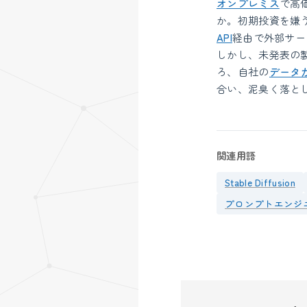
オンプレミス
で高
か。初期投資を嫌
API
経由で外部サー
しかし、未発表の
ろ、自社の
データ
合い、泥臭く落と
関連用語
Stable Diffusion
プロンプトエンジ