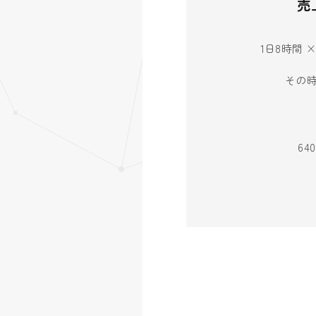
売
1日8時間 
その
6