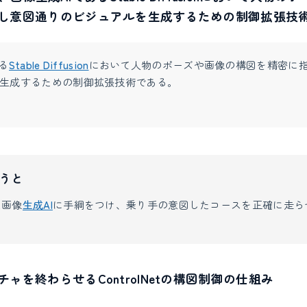
し意図通りのビジュアルを生成するための制御拡張技
る
Stable Diffusion
において人物のポーズや画像の構図を精密に
生成するための制御拡張技術である。
うと
な画像
生成AI
に手綱をつけ、乗り手の意図したコースを正確に走ら
ャを終わらせるControlNetの構図制御の仕組み