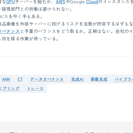
価な
GPU
サーバーを組むか、
AWS
やGoogle
Cloud
のインスタンス
う経理部門との折衝は避けられない。
ビスを叩く手もある。
製品画像を外部サーバーに投げるリスクを法務が許容するはずも
ガバナンス
と予算のバランスをどう取るか。正解はない。自社の
し所を探る作業が待っている。
ANN
CT
データガバナンス
生成AI
画像生成
パイプラ
ニアリング
トレース