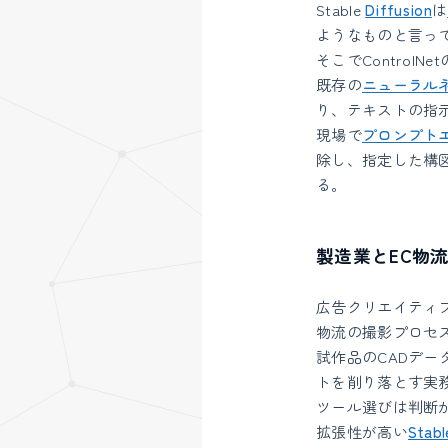
Stable
Diffusion
は
ようなものと言っ
そこでControlN
既存の
ニューラル
り、テキストの指
現場で
プロンプト
除し、指定した構
る。
製造業とEC物
広告クリエイティ
物流の撮影プロセ
試作品のCADデ
トを削り落とす実
ツール選びは判断
拡張性が高い
Stabl