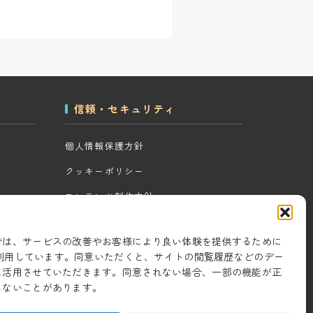
信頼・セキュリティ
個人情報保護方針
クッキーポリシー
コンテンツ制作方針
ツール
研究・開発方針
では、サービスの改善やお客様により良い体験を提供するために
セキュリティ対策
eを利用しています。同意いただくと、サイトの閲覧履歴などのデー
に活用させていただきます。同意されない場合、一部の機能が正
情報セキュリティ基本方針
しないことがあります。