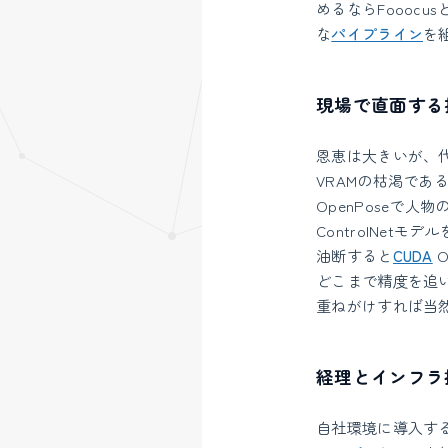
めるならFoooc
な
パイプライン
を
現場で直面する
恩恵は大きいが、
VRAMの枯渇であ
OpenPoseで
ControlNetモ
油断すると
CUDA
O
どこまで精度を追
重ねがけすれば当
経理とインフラ
自社環境に導入す