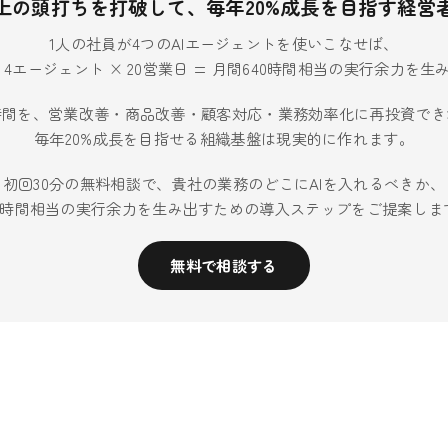
上の頭打ちを打破して、毎年20%成長を目指す経営
1人の社員が4つのAIエージェントを使いこなせば、
× 4エージェント × 20営業日 = 月間640時間相当の実行余力を
時間を、営業改善・商品改善・顧客対応・業務効率化に再投資でき
毎年20%成長を目指せる組織基盤は現実的に作れます。
初回30分の無料相談で、貴社の業務のどこにAIを入れるべきか、
40時間相当の実行余力を生み出すための導入ステップをご提案しま
無料で相談する