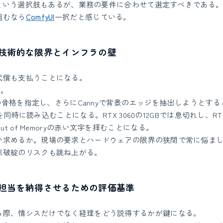
usという選択肢もあるが、業務の要件に合わせて選定すべきである
組むなら
ComfyUI
一択だと感じている。
技術的な限界とインフラの壁
代償も支払うことになる。
る。
人物の骨格を指定し、さらにCannyで背景のエッジを抽出しようとす
デルを同時に読み込むことになる。RTX 3060の12GBでは息切れし、RTX
ut of Memoryの赤い文字を拝むことになる。
い求めるか。現場の要求とハードウェアの限界の狭間で常に悩ま
然破綻のリスクも跳ね上がる。
担当を納得させるための評価基準
る際、情シスだけでなく経理をどう説得するかが鍵になる。